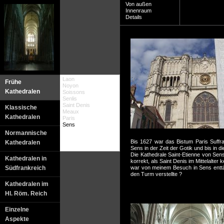
Von außen
Innenraum
Details
Laon
Frühe
Noyon
Kathedralen
Soissons
Senlis
Saint Denis
Klassische
Meaux
Kathedralen
Paris
Sens
Normannische
Bis 1627 war das Bistum Paris Suffr
Kathedralen
Sens in der Zeit der Gotik und bis in d
Die Kathedrale Saint-Etienne von Sens
Kathedralen in
korrekt, als Saint Denis im Mittelalter
Südfrankreich
war von meinem Besuch in Sens enttä
den Turm verstellte ?
Kathedralen im
Hl. Röm. Reich
Einzelne
Aspekte