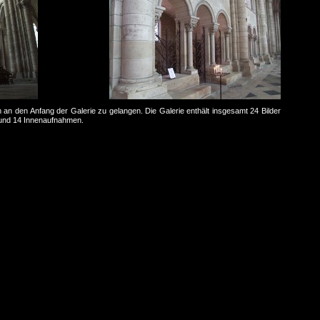
m an den Anfang der Galerie zu gelangen. Die Galerie enthält insgesamt 24 Bilder
 und 14 Innenaufnahmen.