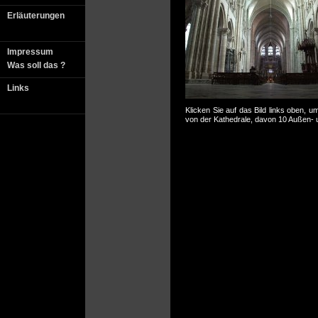
Erläuterungen
Impressum
Was soll das ?
Links
Klicken Sie auf das Bild links oben, u
von der Kathedrale, davon 10 Außen-