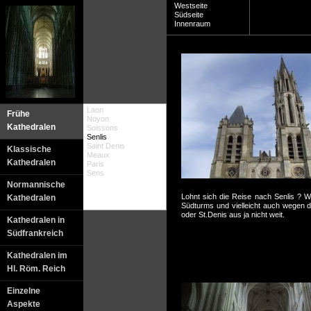
Westseite
Südseite
Innenraum
Laon
Frühe
Noyon
Kathedralen
Soissons
Senlis
Saint Denis
Klassische
Meaux
Kathedralen
Paris
Sens
Normannische
Lohnt sich die Reise nach Senlis ?
Kathedralen
Südturms und vielleicht auch wegen d
oder St.Denis aus ja nicht weit.
Kathedralen in
Südfrankreich
Kathedralen im
Hl. Röm. Reich
Einzelne
Aspekte