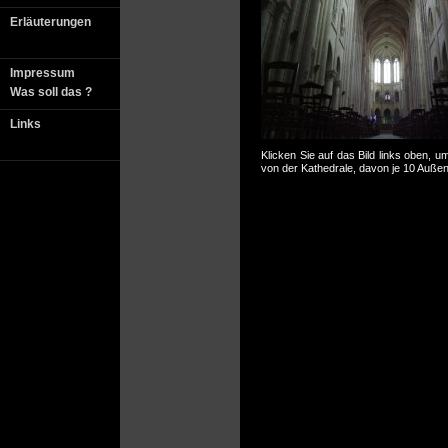
Erläuterungen
Impressum
Was soll das ?
Links
Klicken Sie auf das Bild links oben, u
von der Kathedrale, davon je 10 Auße