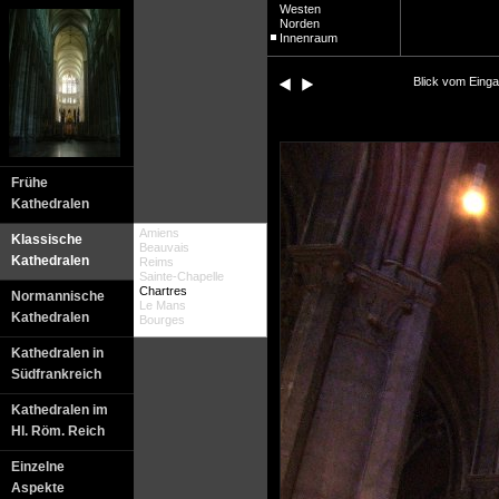
Westen
Norden
Innenraum
Blick vom Eing
Frühe
Kathedralen
Amiens
Klassische
Beauvais
Kathedralen
Reims
Sainte-Chapelle
Chartres
Normannische
Le Mans
Kathedralen
Bourges
Kathedralen in
Südfrankreich
Kathedralen im
Hl. Röm. Reich
Einzelne
Aspekte